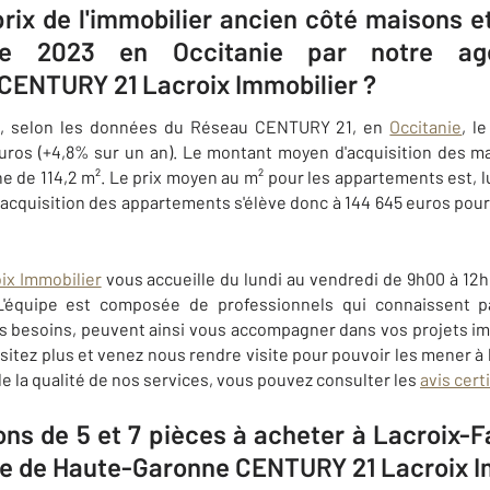
 prix de l'immobilier ancien côté maisons 
re 2023 en Occitanie par notre age
 CENTURY 21 Lacroix Immobilier ?
, selon les données du Réseau CENTURY 21, en
Occitanie
, l
euros (+4,8% sur un an). Le montant moyen d'acquisition des m
 de 114,2 m². Le prix moyen au m² pour les appartements est, lu
'acquisition des appartements s'élève donc à 144 645 euros pou
ix Immobilier
vous accueille du lundi au vendredi de 9h00 à 12h
L'équipe est composée de professionnels qui connaissent pa
vos besoins, peuvent ainsi vous accompagner dans vos projets imm
ésitez plus et venez nous rendre visite pour pouvoir les mener à
de la qualité de nos services, vous pouvez consulter les
avis cert
ns de 5 et 7 pièces à acheter à Lacroix-F
e de Haute-Garonne CENTURY 21 Lacroix I