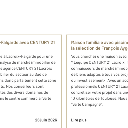
ix-Falgarde avec CENTURY 21
Maison familiale avec piscin
​la sélection de François A
les à Lacroix-Falgarde pour une
Vous cherchez une maison avec p
’analyse du marché immobilier de
? L'équipe CENTURY 21 Lacroix I
otre agence CENTURY 21 Lacroix
connaisseurs du marché immobili
ilier du secteur au Sud de
de biens adaptés à tous vos pro
ns donc parfaitement cette zone
ou investissement-. Avec un ac
ents. Nos conseilleurs sont
professionnels CENTURY 21 Lac
utés des divers domaines de
concrétiser votre projet dans u
ns le centre commercial Verte
10 kilomètres de Toulouse. Nou
"Verte Campagne".
26 juin 2026
Lire plus