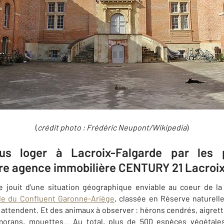
(
crédit photo :
Frédéric Neupont/Wikipedia
)
us loger à Lacroix-Falgarde par les p
otre agence immobilière CENTURY 21 Lacroix
de jouit d'une situation géographique enviable au coeur de 
le du Confluent Garonne-Ariège
, classée en Réserve naturelle
attendent. Et des animaux à observer : hérons cendrés, aigrett
rmorans, mouettes... Au total, plus de 500 espèces végéta