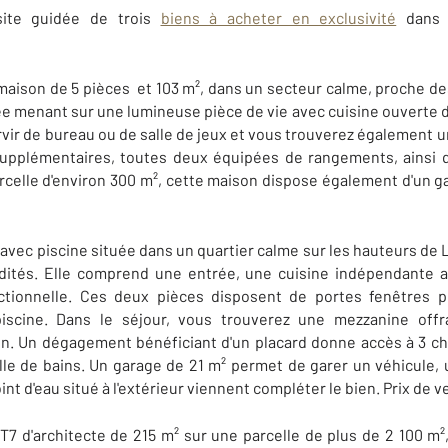
isite guidée de trois
biens à acheter en exclusivité
dans n
 maison de 5 pièces et 103 m², dans un secteur calme, proche 
e menant sur une lumineuse pièce de vie avec cuisine ouverte 
ir de bureau ou de salle de jeux et vous trouverez également u
supplémentaires, toutes deux équipées de rangements, ainsi q
rcelle d'environ 300 m², cette maison dispose également d'un ga
 avec piscine située dans un quartier calme sur les hauteurs de 
tés. Elle comprend une entrée, une cuisine indépendante 
ctionnelle. Ces deux pièces disposent de portes fenêtres p
piscine. Dans le séjour, vous trouverez une mezzanine off
n. Un dégagement bénéficiant d'un placard donne accès à 3 c
lle de bains. Un garage de 21 m² permet de garer un véhicule, 
t d'eau situé à l'extérieur viennent compléter le bien. Prix de 
7 d'architecte de 215 m² sur une parcelle de plus de 2 100 m²