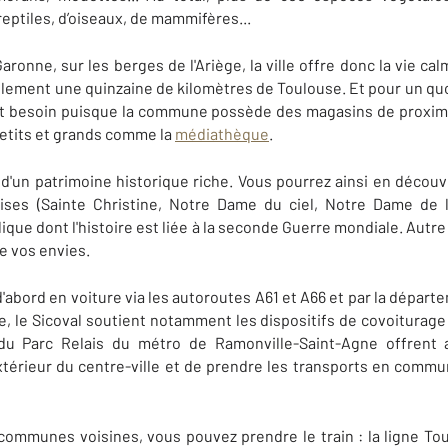
reptiles, d’oiseaux, de mammifères...
Garonne, sur les berges de l'Ariège, la ville offre donc la vie 
lement une quinzaine de kilomètres de Toulouse. Et pour un quoti
nt besoin puisque la commune possède des magasins de proximit
petits et grands comme la
médiathèque
.
d'un patrimoine historique riche. Vous pourrez ainsi en découv
lises (Sainte Christine, Notre Dame du ciel, Notre Dame de
lique dont l'histoire est liée à la seconde Guerre mondiale. Autr
e vos envies.
d'abord en voiture via les autoroutes A61 et A66 et par la départe
, le Sicoval soutient notamment les dispositifs de covoiturage
u Parc Relais du métro de Ramonville-Saint-Agne offrent a
'extérieur du centre-ville et de prendre les transports en comm
communes voisines, vous pouvez prendre le train : la ligne To