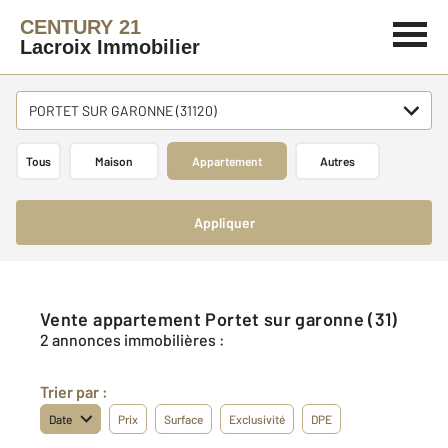
CENTURY 21
Lacroix Immobilier
PORTET SUR GARONNE (31120)
Tous
Maison
Appartement
Autres
Appliquer
Vente appartement Portet sur garonne (31)
2 annonces immobilières :
Trier par :
Date
Prix
Surface
Exclusivité
DPE