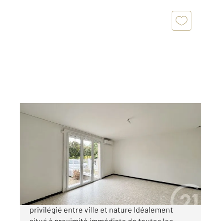
PORTET SUR GARONNE 31
2
90,50 m
, 4 pièces
Ref : 24003
Appartement T4 à vendre
215 000 €
PORTET-SUR-GARONNE Un cadre de vie
privilégié entre ville et nature Idéalement
situé à proximité immédiate de toutes les