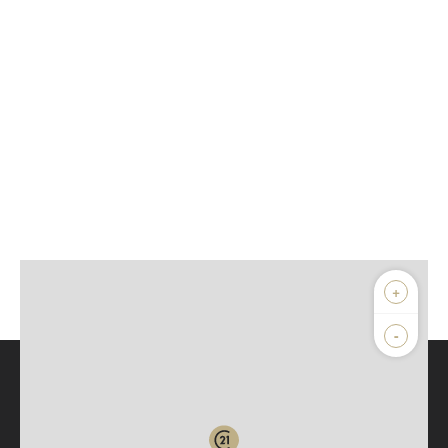
+
-
Parlons de vous, parlons biens