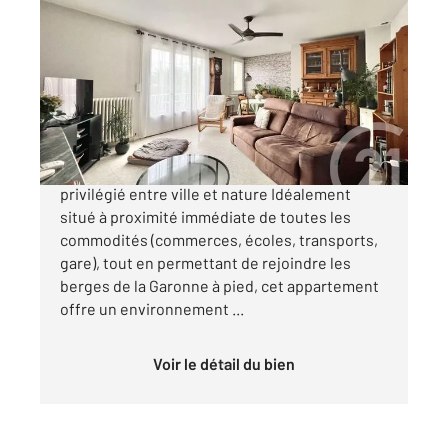
PORTET SUR GARONNE 31
2
96,90 m
, 4 pièces
Ref : 24000
Appartement T4 à vendre
215 000 €
PORTET-SUR-GARONNE Un cadre de vie
privilégié entre ville et nature Idéalement
situé à proximité immédiate de toutes les
commodités (commerces, écoles, transports,
gare), tout en permettant de rejoindre les
berges de la Garonne à pied, cet appartement
offre un environnement ...
Voir le détail du bien