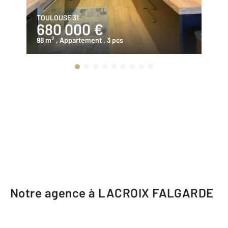
TOULOUSE 31
LA
680 000 €
2
2
98 m
, Appartement
, 3 pcs
80
Notre agence à LACROIX FALGARDE