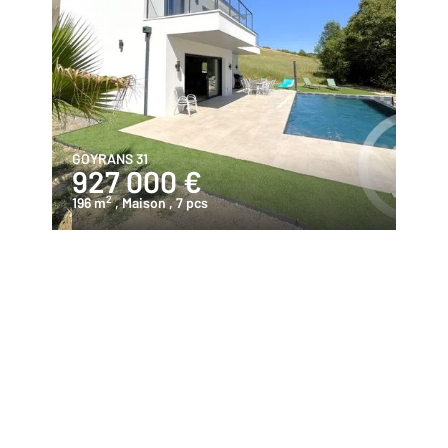
GOYRANS 31
927 000 €
2
196 m
, Maison
, 7 pcs