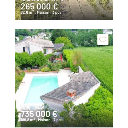
265 000 €
2
82,6 m
, Maison
, 3 pcs
VENERQUE 31
735 000 €
2
189,8 m
, Maison
, 7 pcs