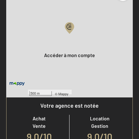
Parlons de vous, parlons biens
Votre compte :
Accéder à mon compte
500 m
©
Mappy
Votre agence est notée
Achat
Location
Vente
Gestion
9,0
/
10
9,0/10