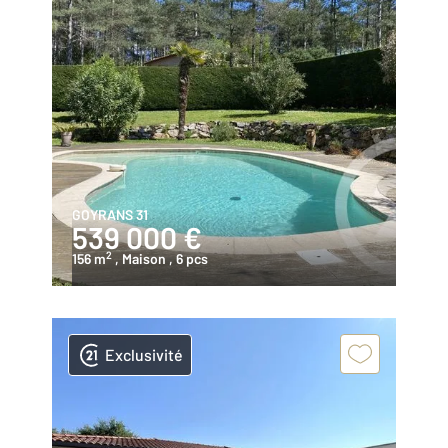
GOYRANS 31
539 000 €
2
156 m
, Maison
, 6 pcs
Exclusivité