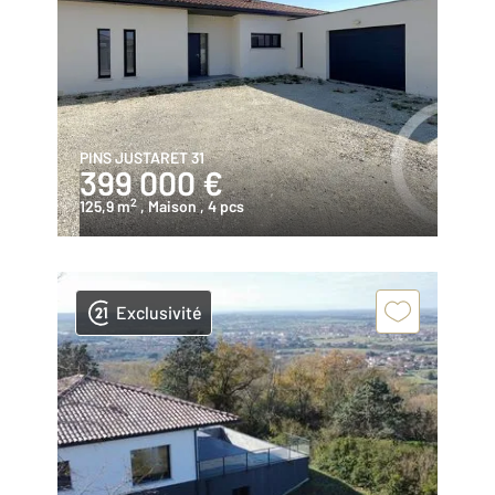
PINS JUSTARET 31
399 000 €
2
125,9 m
, Maison
, 4 pcs
Exclusivité