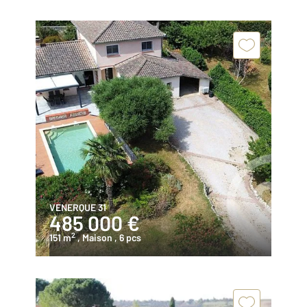
VENERQUE 31
485 000 €
2
151 m
, Maison
, 6 pcs