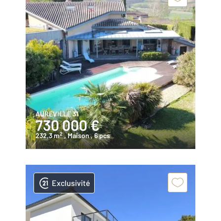
AUREVILLE 31
730 000 €
2
232,3 m
, Maison
, 6 pcs
Exclusivité