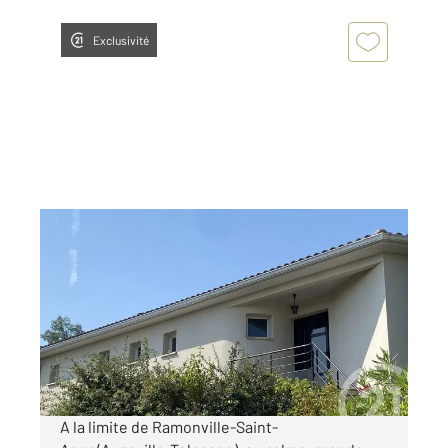
Exclusivité
AUZEVILLE TOLOSANE 31
2
211 m
, 8 pièces
Ref : 23452
Maison à vendre
525 000 €
Visiter le site dédié
A la limite de Ramonville-Saint-