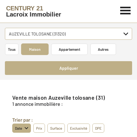
CENTURY 21
Lacroix Immobilier
AUZEVILLE TOLOSANE (31320)
Tous
Maison
Appartement
Autres
Appliquer
Vente maison Auzeville tolosane (31)
1 annonce immobilière :
Trier par :
Date
Prix
Surface
Exclusivité
DPE