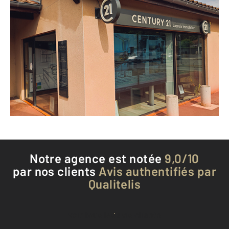
CENTURY 21 Lacroix Immobilier
Centre Cial "Verte Campagne"
LACROIX FALGARDE - 31120
Envoyer un message
Téléphoner à l'agence
Notre agence est notée
9,0/10
par nos clients
Avis authentifiés par
Qualitelis
Voir tous les avis clients