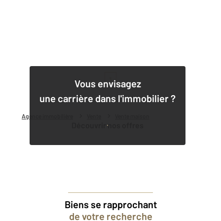
1
Vous envisagez
une carrière dans l'immobilier ?
Agence immobilière
Vente
Vente maison
Découvrir nos offres
Biens se rapprochant
de votre recherche